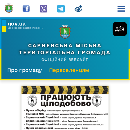
gov.ua
Державні сайти України
САРНЕНСЬКА МІСЬКА
ТЕРИТОРІАЛЬНА ГРОМАДА
ОФІЦІЙНИЙ ВЕБСАЙТ
Про громаду
Переселенцям
Склад і структура
Документи
Діяльність
Послуги
Відкрита громада
Прес-центр