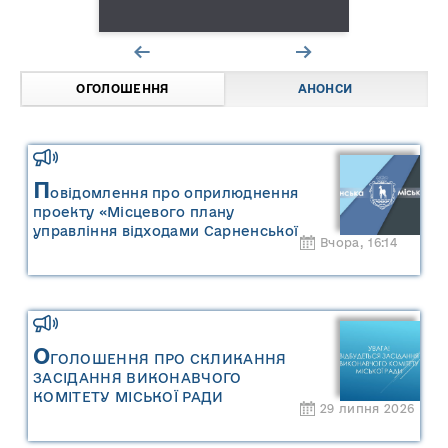
ОГОЛОШЕННЯ
АНОНСИ
П
овідомлення про оприлюднення
проекту «Місцевого плану
управління відходами Сарненської
Вчора, 16:14
міської територіальної громади» та
«Звіту про стратегічну екологічну
оцінку «Місцевого плану
управління відходами Сарненської
міської територіальної громади»
О
ГОЛОШЕННЯ ПРО СКЛИКАННЯ
ЗАСІДАННЯ ВИКОНАВЧОГО
КОМІТЕТУ МІСЬКОЇ РАДИ
29 липня 2026