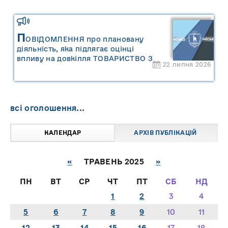
П
ОВІДОМЛЕННЯ про плановану
діяльність, яка підлягає оцінці
впливу на довкілля ТОВАРИСТВО З
22 липня 2026
ОБМЕЖЕНОЮ ВІДПОВІДАЛЬНІСТЮ
"САРНИ ОІЛ"
всі оголошення...
КАЛЕНДАР
АРХІВ ПУБЛІКАЦІЙ
«
ТРАВЕНЬ 2025
»
ПН
ВТ
СР
ЧТ
ПТ
СБ
НД
1
2
3
4
5
6
7
8
9
10
11
12
13
14
15
16
17
18