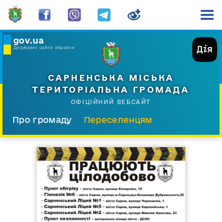
gov.ua
Державні сайти України
САРНЕНСЬКА МІСЬКА
ТЕРИТОРІАЛЬНА ГРОМАДА
ОФІЦІЙНИЙ ВЕБСАЙТ
Про громаду
Переселенцям
Склад і структура
Документи
Діяльність
Послуги
Відкрита громада
Прес-центр