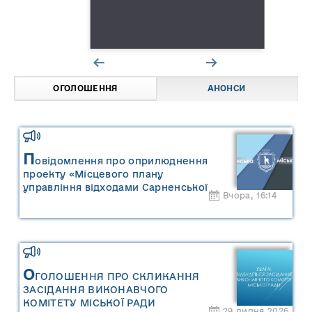
ОГОЛОШЕННЯ
АНОНСИ
П
овідомлення про оприлюднення
проекту «Місцевого плану
управління відходами Сарненської
Вчора, 16:14
міської територіальної громади» та
«Звіту про стратегічну екологічну
оцінку «Місцевого плану
управління відходами Сарненської
міської територіальної громади»
О
ГОЛОШЕННЯ ПРО СКЛИКАННЯ
ЗАСІДАННЯ ВИКОНАВЧОГО
КОМІТЕТУ МІСЬКОЇ РАДИ
29 липня 2026