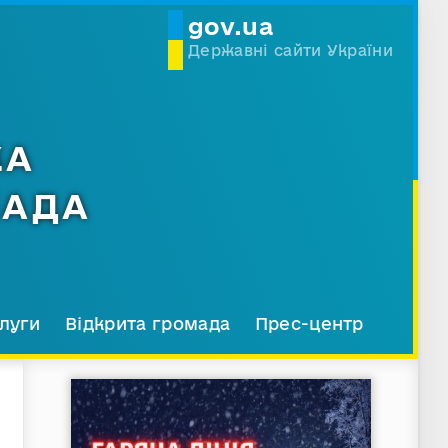
gov.ua
Державні сайти України
КА
МАДА
луги
Відкрита громада
Прес-центр