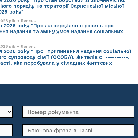
я 2026 року "Про стан боротьби зі злочинністю,
кого порядку на території Сарненської міської
026 року"
026 рік → Липень
ня 2026 року "Про затвердження рішень про
ння надання та зміну умов надання соціальних
026 рік → Липень
ня 2026 року "Про припинення надання соціальної
го супроводу cім`ї (ОСОБА), жителів с. ----------,
асті, яка перебувала у складних життєвих