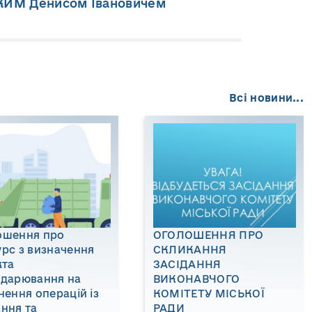
КИМ Денисом Івановичем
Всі новини...
ошення про
ОГОЛОШЕННЯ ПРО
рс з визначення
СКЛИКАННЯ
кта
ЗАСІДАННЯ
одарювання на
ВИКОНАВЧОГО
нення операцій із
КОМІТЕТУ МІСЬКОЇ
ння та
РАДИ