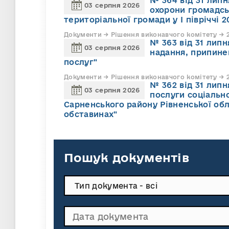
№ 364 від 31 липн
03 серпня 2026
охорони громадсь
територіальної громади у І півріччі 2
Документи → Рішення виконавчого комітету → 2
№ 363 від 31 лип
03 серпня 2026
надання, припине
послуг"
Документи → Рішення виконавчого комітету → 2
№ 362 від 31 лип
03 серпня 2026
послуги соціально
Сарненського району Рівненської обл
обставинах"
Пошук документів