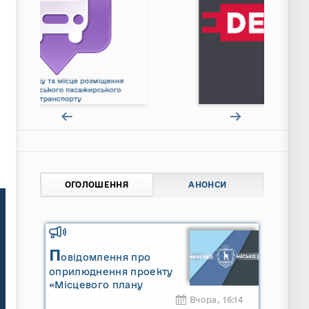
ОГОЛОШЕННЯ
АНОНСИ
П
овідомлення про
оприлюднення проекту
«Місцевого плану
управління відходами
Вчора, 16:14