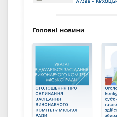
А7399 - КУХОЦЬ
Головні новини
ОГОЛОШЕННЯ ПРО
Огол
СКЛИКАННЯ
конку
ЗАСІДАННЯ
суб’є
ВИКОНАВЧОГО
госп
КОМІТЕТУ МІСЬКОЇ
здійс
РАДИ
збира