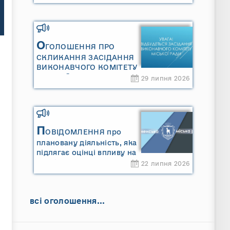
Сарненської міської
територіальної громади»
та «Звіту про стратегічну
екологічну оцінку
«Місцевого плану
О
ГОЛОШЕННЯ ПРО
управління відходами
СКЛИКАННЯ ЗАСІДАННЯ
Сарненської міської
ВИКОНАВЧОГО КОМІТЕТУ
територіальної громади»
МІСЬКОЇ РАДИ
29 липня 2026
П
ОВІДОМЛЕННЯ про
плановану діяльність, яка
підлягає оцінці впливу на
довкілля ТОВАРИСТВО З
22 липня 2026
ОБМЕЖЕНОЮ
ВІДПОВІДАЛЬНІСТЮ
"САРНИ ОІЛ"
всі оголошення...