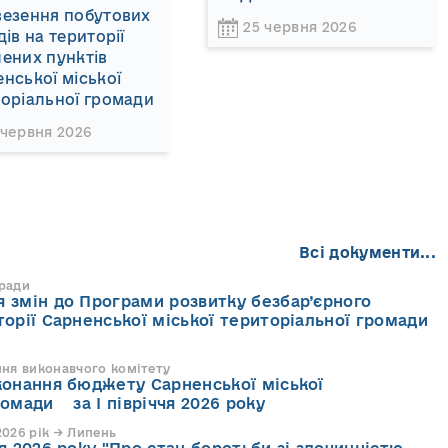
везення побутових
25 червня 2026
дів на території
ених пунктів
нської міської
оріальної громади
 червня 2026
Всі документи...
 ради
 змін до Програми розвитку безбар’єрного
торії Сарненської міської територіальної громади
ння виконавчого комітету
конання бюджету Сарненської міської
ромади за І півріччя 2026 року
026 рік → Липень