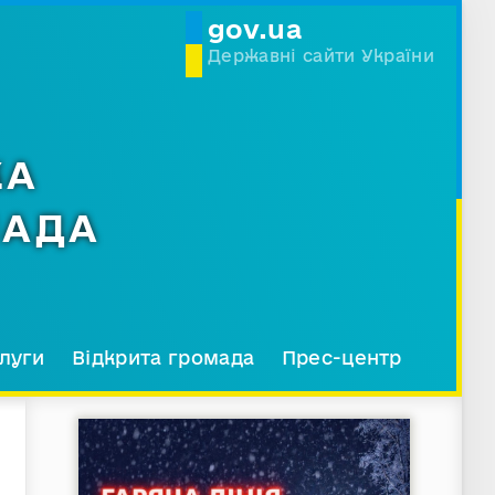
gov.ua
Державні сайти України
КА
МАДА
луги
Відкрита громада
Прес-центр