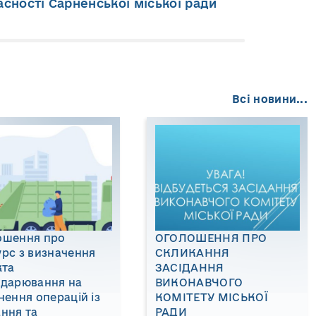
асності Сарненської міської ради
Всі новини...
ошення про
ОГОЛОШЕННЯ ПРО
рс з визначення
СКЛИКАННЯ
кта
ЗАСІДАННЯ
одарювання на
ВИКОНАВЧОГО
нення операцій із
КОМІТЕТУ МІСЬКОЇ
ння та
РАДИ