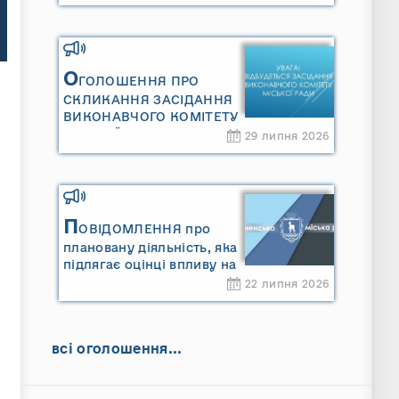
Сарненської міської
територіальної громади»
та «Звіту про стратегічну
екологічну оцінку
«Місцевого плану
О
ГОЛОШЕННЯ ПРО
управління відходами
СКЛИКАННЯ ЗАСІДАННЯ
Сарненської міської
ВИКОНАВЧОГО КОМІТЕТУ
територіальної громади»
МІСЬКОЇ РАДИ
29 липня 2026
П
ОВІДОМЛЕННЯ про
плановану діяльність, яка
підлягає оцінці впливу на
довкілля ТОВАРИСТВО З
22 липня 2026
ОБМЕЖЕНОЮ
ВІДПОВІДАЛЬНІСТЮ
"САРНИ ОІЛ"
всі оголошення...