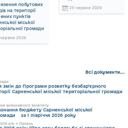
везення побутових
25 червня 2026
дів на території
ених пунктів
нської міської
оріальної громади
 червня 2026
Всі документи...
 ради
 змін до Програми розвитку безбар’єрного
торії Сарненської міської територіальної громади
ння виконавчого комітету
конання бюджету Сарненської міської
ромади за І півріччя 2026 року
026 рік → Липень