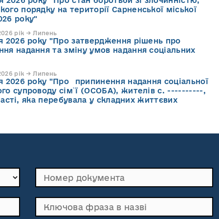
я 2026 року "Про стан боротьби зі злочинністю,
кого порядку на території Сарненської міської
026 року"
026 рік → Липень
ня 2026 року "Про затвердження рішень про
ння надання та зміну умов надання соціальних
026 рік → Липень
ня 2026 року "Про припинення надання соціальної
го супроводу cім`ї (ОСОБА), жителів с. ----------,
асті, яка перебувала у складних життєвих