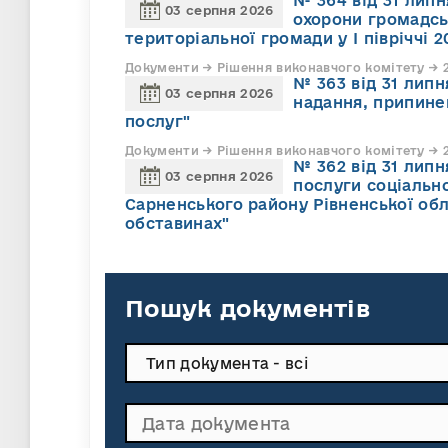
№ 364 від 31 липн
03 серпня 2026
охорони громадсь
територіальної громади у І півріччі 2
Документи → Рішення виконавчого комітету → 2
№ 363 від 31 лип
03 серпня 2026
надання, припине
послуг"
Документи → Рішення виконавчого комітету → 2
№ 362 від 31 лип
03 серпня 2026
послуги соціально
Сарненського району Рівненської обл
обставинах"
Пошук документів