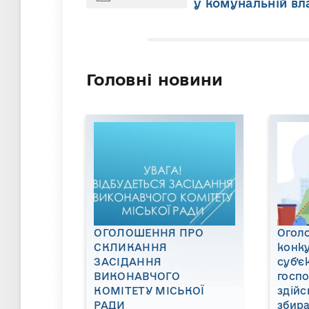
у комунальній вл
Головні новини
ОГОЛОШЕННЯ ПРО
Огол
СКЛИКАННЯ
конку
ЗАСІДАННЯ
суб’є
ВИКОНАВЧОГО
госп
КОМІТЕТУ МІСЬКОЇ
здійс
РАДИ
збира