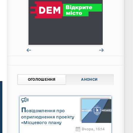
ОГОЛОШЕННЯ
АНОНСИ
П
овідомлення про
оприлюднення проекту
«Місцевого плану
управління відходами
Вчора, 16:14