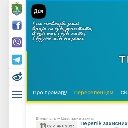
...
І на оновленій землі
Врага не буде, супостата,
А буде син, і буде мати,
І будуть люде на землі.
Т
Про громаду
Переселенцям
Ск
Діяльність → Цивільний захист
Перелік захисних
02 січня 2023