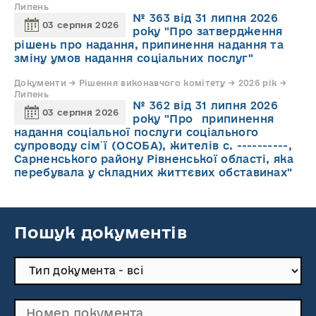
Липень
№ 363 від 31 липня 2026
03 серпня 2026
року "Про затвердження
рішень про надання, припинення надання та
зміну умов надання соціальних послуг"
Документи → Рішення виконавчого комітету → 2026 рік →
Липень
№ 362 від 31 липня 2026
03 серпня 2026
року "Про припинення
надання соціальної послуги соціального
супроводу cім`ї (ОСОБА), жителів с. ----------,
Сарненського району Рівненської області, яка
перебувала у складних життєвих обставинах"
Пошук документів