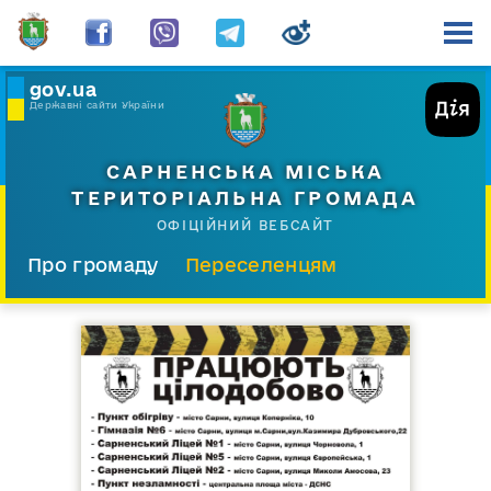
gov.ua
Державні сайти України
САРНЕНСЬКА МІСЬКА
ТЕРИТОРІАЛЬНА ГРОМАДА
ОФІЦІЙНИЙ ВЕБСАЙТ
Про громаду
Переселенцям
Склад і структура
Документи
Діяльність
Послуги
Відкрита громада
Прес-центр