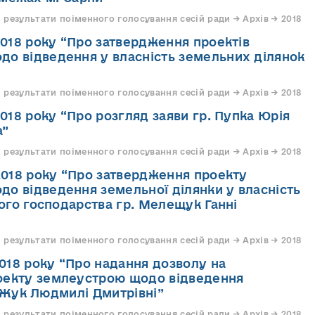
 результати поіменного голосування сесій ради → Архів → 2018
.2018 року “Про затвердження проектів
о відведення у власність земельних ділянок
 результати поіменного голосування сесій ради → Архів → 2018
2018 року “Про розгляд заяви гр. Пупка Юрія
а”
 результати поіменного голосування сесій ради → Архів → 2018
.2018 року “Про затвердження проекту
о відведення земельної ділянки у власність
ого господарства гр. Мелещук Ганні
 результати поіменного голосування сесій ради → Архів → 2018
2018 року “Про надання дозволу на
оекту землеустрою щодо відведення
. Жук Людмилі Дмитрівні”
 результати поіменного голосування сесій ради → Архів → 2018