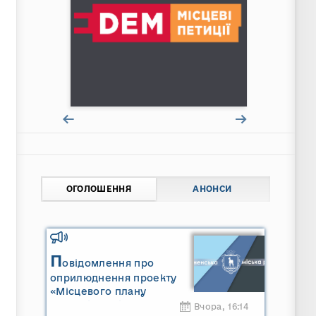
ОГОЛОШЕННЯ
АНОНСИ
П
овідомлення про
оприлюднення проекту
«Місцевого плану
управління відходами
Вчора, 16:14