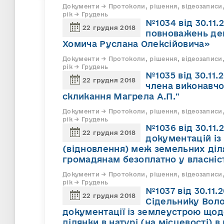
Документи → Протоколи, рішення, відеозаписи,
рік → Грудень
№1034 від 30.11
22 грудня 2018
повноважень деп
Хомича Руслана Олексійовича»
Документи → Протоколи, рішення, відеозаписи,
рік → Грудень
№1035 від 30.11
22 грудня 2018
члена виконавчо
скликання Магрела А.П."
Документи → Протоколи, рішення, відеозаписи,
рік → Грудень
№1036 від 30.11
22 грудня 2018
документацій і
(відновлення) меж земельних діля
громадянам безоплатно у власніс
Документи → Протоколи, рішення, відеозаписи,
рік → Грудень
№1037 від 30.11.
22 грудня 2018
Сідельнику Воло
документації із землеустрою щод
ділянки в натурі (на місцевості) 