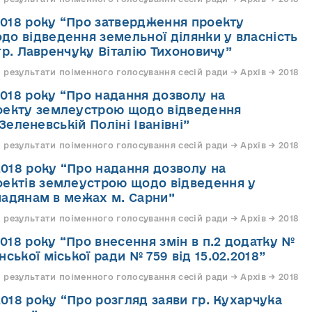
.2018 року “Про затвердження проекту
о відведення земельної ділянки у власність
гр. Лавренчуку Віталію Тихоновичу”
 результати поіменного голосування сесій ради → Архів → 2018
.2018 року “Про надання дозволу на
оекту землеустрою щодо відведення
Зеленевській Поліні Іванівні”
 результати поіменного голосування сесій ради → Архів → 2018
.2018 року “Про надання дозволу на
оектів землеустрою щодо відведення у
мадянам в межах м. Сарни”
 результати поіменного голосування сесій ради → Архів → 2018
2018 року “Про внесення змін в п.2 додатку №
ської міської ради № 759 від 15.02.2018”
 результати поіменного голосування сесій ради → Архів → 2018
2018 року “Про розгляд заяви гр. Кухарчука