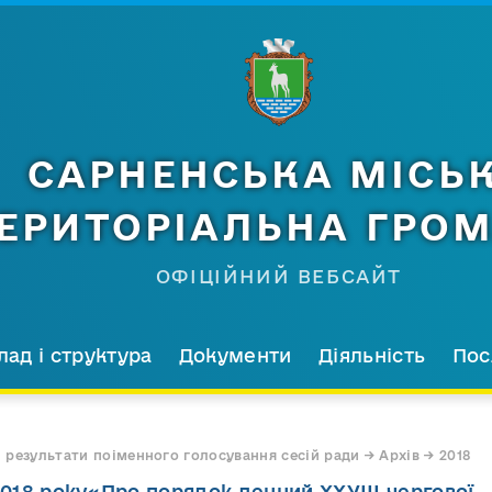
САРНЕНСЬКА МІСЬ
ЕРИТОРІАЛЬНА ГРО
ОФІЦІЙНИЙ ВЕБСАЙТ
лад і структура
Документи
Діяльність
Пос
 результати поіменного голосування сесій ради → Архів → 2018
.2018 року«Про порядок денний ХХУІІІ чергової