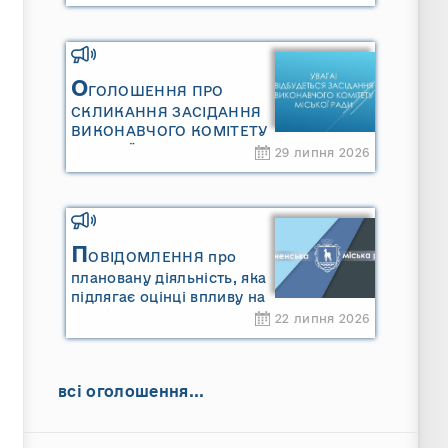
Сарненської міської
територіальної громади»
та «Звіту про стратегічну
екологічну оцінку
«Місцевого плану
О
ГОЛОШЕННЯ ПРО
управління відходами
СКЛИКАННЯ ЗАСІДАННЯ
Сарненської міської
ВИКОНАВЧОГО КОМІТЕТУ
територіальної громади»
МІСЬКОЇ РАДИ
29 липня 2026
П
ОВІДОМЛЕННЯ про
плановану діяльність, яка
підлягає оцінці впливу на
довкілля ТОВАРИСТВО З
22 липня 2026
ОБМЕЖЕНОЮ
ВІДПОВІДАЛЬНІСТЮ
"САРНИ ОІЛ"
всі оголошення...