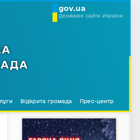
gov.ua
Державні сайти України
КА
МАДА
луги
Відкрита громада
Прес-центр