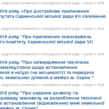
 результати поіменного голосування сесій ради → Архів → 2018
.2018 року «Про дострокове припинення
утата Сарненської міської ради УІІ скликання
 результати поіменного голосування сесій ради → Архів → 2018
.2018 року "Про припинення повноважень
го комітету Сарненської міської ради VІI
 результати поіменного голосування сесій ради → Архів → 2018
.2018 року “Про затвердження технічних
з землеустрою щодо встановлення
нок в натурі (на місцевості) та передача
ть земельних ділянок в межах м. Сарни ”
 результати поіменного голосування сесій ради → Архів → 2018
2018 року “Про надання дозволу гр.
димиру Івановичу на розроблення технічної
о встановлення (відновлення) меж земельної
в межах м. Сарни”