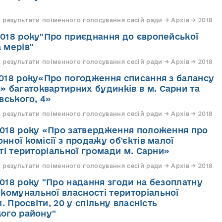
 результати поіменного голосування сесій ради → Архів → 2018
.2018 року"Про приєднання до європейської
а мерів"
 результати поіменного голосування сесій ради → Архів → 2018
.2018 року«Про погодження списання з балансу
 багатоквартирних будинків в м. Сарни та
вського, 4»
 результати поіменного голосування сесій ради → Архів → 2018
.2018 року «Про затвердження положення про
онної комісії з продажу об’єктів малої
ті територіальної громади м. Сарни»
 результати поіменного голосування сесій ради → Архів → 2018
2018 року "Про надання згоди на безоплатну
комунальної власності територіальної
. Просвіти, 20 у спільну власність
ого району"