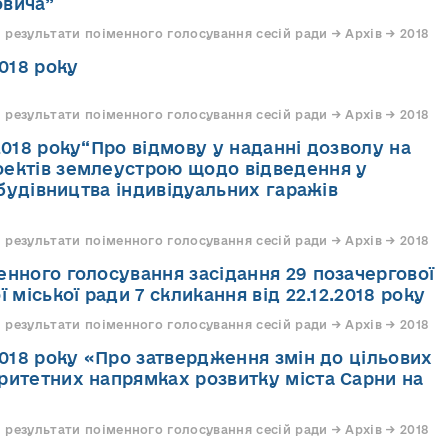
овича”
 результати поіменного голосування сесій ради → Архів → 2018
2018 року
 результати поіменного голосування сесій ради → Архів → 2018
.2018 року“Про відмову у наданні дозволу на
оектів землеустрою щодо відведення у
будівництва індивідуальних гаражів
 результати поіменного голосування сесій ради → Архів → 2018
енного голосування засідання 29 позачергової
ї міської ради 7 скликання від 22.12.2018 року
 результати поіменного голосування сесій ради → Архів → 2018
.2018 року «Про затвердження змін до цільових
ритетних напрямках розвитку міста Сарни на
 результати поіменного голосування сесій ради → Архів → 2018