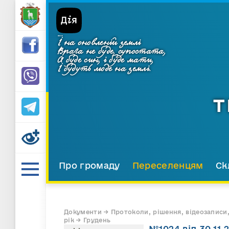
...
І на оновленій землі
Врага не буде, супостата,
А буде син, і буде мати,
І будуть люде на землі.
Т
Про громаду
Переселенцям
Ск
Документи → Протоколи, рішення, відеозаписи,
рік → Грудень
№1024 від 30.11