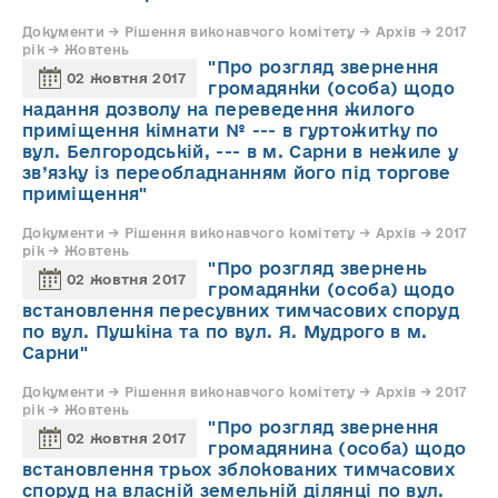
Документи → Рішення виконавчого комітету → Архів → 2017
рік → Жовтень
"Про розгляд звернення
02 жовтня 2017
громадянки (особа) щодо
надання дозволу на переведення жилого
приміщення кімнати № --- в гуртожитку по
вул. Белгородській, --- в м. Сарни в нежиле у
зв’язку із переобладнанням його під торгове
приміщення"
Документи → Рішення виконавчого комітету → Архів → 2017
рік → Жовтень
"Про розгляд звернень
02 жовтня 2017
громадянки (особа) щодо
встановлення пересувних тимчасових споруд
по вул. Пушкіна та по вул. Я. Мудрого в м.
Сарни"
Документи → Рішення виконавчого комітету → Архів → 2017
рік → Жовтень
"Про розгляд звернення
02 жовтня 2017
громадянина (особа) щодо
встановлення трьох зблокованих тимчасових
споруд на власній земельній ділянці по вул.