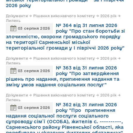
2026 року
Документи → Рішення виконавчого комітету → 2026 рік →
Липень
№ 364 від 31 липня 2026
03 серпня 2026
року "Про стан боротьби зі
злочинністю, охорони громадського порядку
на території Сарненської міської
територіальної громади у І півріччі 2026 року"
Документи → Рішення виконавчого комітету → 2026 рік →
Липень
№ 363 від 31 липня 2026
03 серпня 2026
року "Про затвердження
рішень про надання, припинення надання та
зміну умов надання соціальних послуг"
Документи → Рішення виконавчого комітету → 2026 рік →
Липень
№ 362 від 31 липня 2026
03 серпня 2026
року "Про припинення
надання соціальної послуги соціального
супроводу cім`ї (ОСОБА), жителів с. ----------,
Сарненського району Рівненської області, яка
перебувала у складних життєвих обставинах"