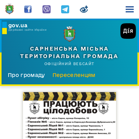
gov.ua
Державні сайти України
САРНЕНСЬКА МІСЬКА
ТЕРИТОРІАЛЬНА ГРОМАДА
ОФІЦІЙНИЙ ВЕБСАЙТ
Про громаду
Переселенцям
Склад і структура
Документи
Діяльність
Послуги
Відкрита громада
Прес-центр