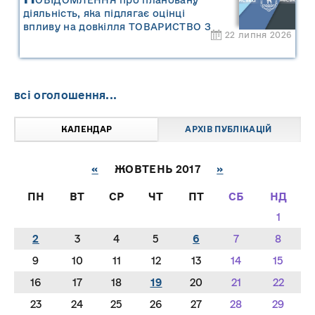
діяльність, яка підлягає оцінці
впливу на довкілля ТОВАРИСТВО З
22 липня 2026
ОБМЕЖЕНОЮ ВІДПОВІДАЛЬНІСТЮ
"САРНИ ОІЛ"
всі оголошення...
КАЛЕНДАР
АРХІВ ПУБЛІКАЦІЙ
«
ЖОВТЕНЬ 2017
»
ПН
ВТ
СР
ЧТ
ПТ
СБ
НД
1
2
3
4
5
6
7
8
9
10
11
12
13
14
15
16
17
18
19
20
21
22
23
24
25
26
27
28
29