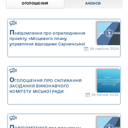
ОГОЛОШЕННЯ
АНОНСИ
П
овідомлення про оприлюднення
проекту «Місцевого плану
управління відходами Сарненської
06 серпня 2026
міської територіальної громади» та
«Звіту про стратегічну екологічну
оцінку «Місцевого плану
управління відходами Сарненської
міської територіальної громади»
О
ГОЛОШЕННЯ ПРО СКЛИКАННЯ
ЗАСІДАННЯ ВИКОНАВЧОГО
КОМІТЕТУ МІСЬКОЇ РАДИ
29 липня 2026
П
ОВІДОМЛЕННЯ про плановану