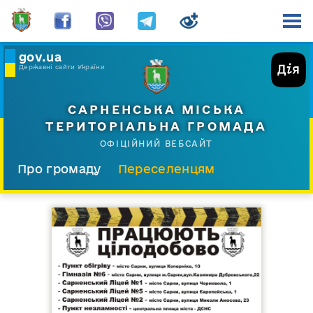
gov.ua
Державні сайти України
САРНЕНСЬКА МІСЬКА
ТЕРИТОРІАЛЬНА ГРОМАДА
ОФІЦІЙНИЙ ВЕБСАЙТ
Про громаду
Переселенцям
Склад і структура
Документи
Діяльність
Послуги
Відкрита громада
Прес-центр