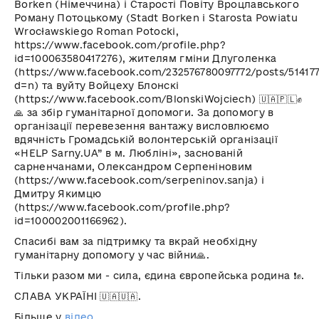
Borken (Німеччина) і Старості Повіту Вроцлавського
Роману Потоцькому (Stadt Borken i Starosta Powiatu
Wrocławskiego Roman Potocki,
https://www.facebook.com/profile.php?
id=100063580417276), жителям гміни Длуголенка
(https://www.facebook.com/232576780097772/posts/514177
d=n) та вуйту Войцеху Блонскі
(https://www.facebook.com/BlonskiWojciech) 🇺🇦🇵🇱✊
🙏 за збір гуманітарної допомоги. За допомогу в
організації перевезення вантажу висловлюємо
вдячність Громадській волонтерській організації
«HELP Sarny.UA” в м. Любліні», заснованій
сарненчанами, Олександром Серпеніновим
(https://www.facebook.com/serpeninov.sanja) і
Дмитру Якимцю
(https://www.facebook.com/profile.php?
id=100002001166962).
Спасибі вам за підтримку та вкрай необхідну
гуманітарну допомогу у час війни🙏.
Тільки разом ми - сила, єдина європейська родина ❗️✊.
СЛАВА УКРАЇНІ 🇺🇦🇺🇦.
Більше у
відео
.