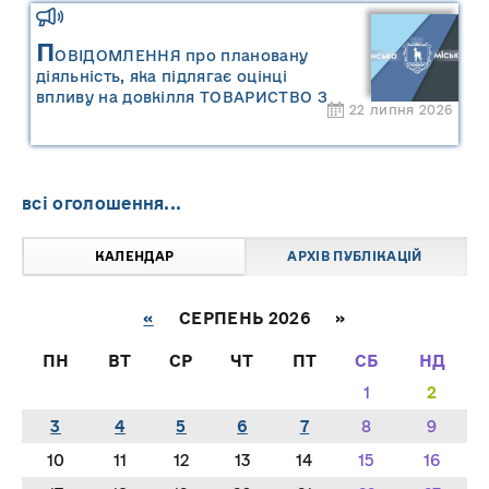
П
ОВІДОМЛЕННЯ про плановану
діяльність, яка підлягає оцінці
впливу на довкілля ТОВАРИСТВО З
22 липня 2026
ОБМЕЖЕНОЮ ВІДПОВІДАЛЬНІСТЮ
"САРНИ ОІЛ"
всі оголошення...
КАЛЕНДАР
АРХІВ ПУБЛІКАЦІЙ
«
СЕРПЕНЬ 2026 »
ПН
ВТ
СР
ЧТ
ПТ
СБ
НД
1
2
3
4
5
6
7
8
9
10
11
12
13
14
15
16