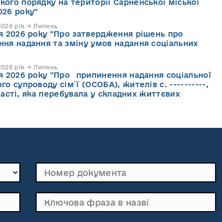
кого порядку на території Сарненської міської
026 року"
026 рік → Липень
ня 2026 року "Про затвердження рішень про
ння надання та зміну умов надання соціальних
026 рік → Липень
ня 2026 року "Про припинення надання соціальної
го супроводу cім`ї (ОСОБА), жителів с. ----------,
асті, яка перебувала у складних життєвих