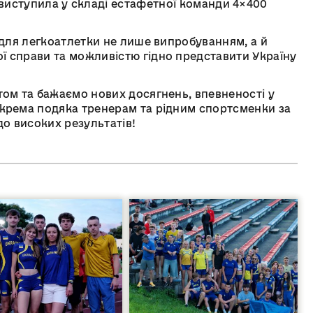
виступила у складі естафетної команди 4×400
 для легкоатлетки не лише випробуванням, а й
ї справи та можливістю гідно представити Україну
ом та бажаємо нових досягнень, впевненості у
Окрема подяка тренерам та рідним спортсменки за
до високих результатів!