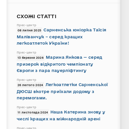
СХОЖІ СТАТТІ
Прес-центр
Сарненська юніорка Таїсія
08 липня 2025
Маліванчук – серед кращих
легкоатлеток України!
Прес-центр
Марина Янкова — серед
13 березня 2026
призерок відкритого чемпіонату
Європи з пара пауерліфтингу
Прес-центр
Легкоатлетки Сарненської
26 лютого 2024
ДЮСШ вкотре приїхали додому з
перемогами.
Прес-центр
Наша Катерина знову у
11 листопада 2024
числі кращих на міжнародній арені
Прес-центр