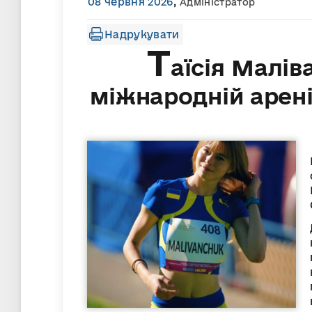
08 червня 2026
,
Адміністратор
Надрукувати
Т
аїсія Малів
міжнародній арені 