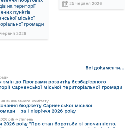
везення побутових
25 червня 2026
дів на території
ених пунктів
нської міської
оріальної громади
 червня 2026
Всі документи...
 ради
 змін до Програми розвитку безбар’єрного
торії Сарненської міської територіальної громади
ння виконавчого комітету
конання бюджету Сарненської міської
ромади за І півріччя 2026 року
026 рік → Липень
я 2026 року "Про стан боротьби зі злочинністю,