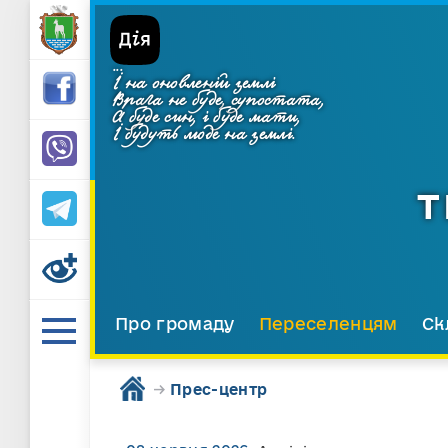
...
І на оновленій землі
Врага не буде, супостата,
А буде син, і буде мати,
І будуть люде на землі.
Т
Про громаду
Переселенцям
Ск
→
Прес-центр