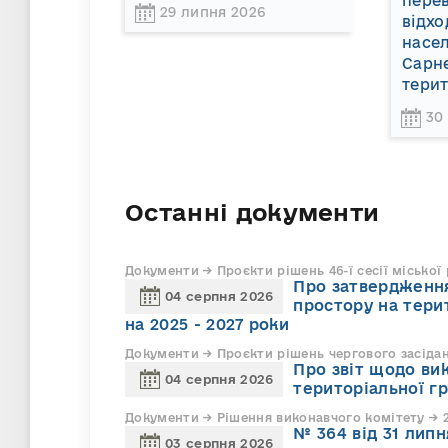
пере
29 липня 2026
відхо
насел
Сарне
терит
30
Останні документи
Документи → Проєкти рішень 46-ї сесії міської
Про затвердження
04 серпня 2026
простору на тери
на 2025 - 2027 роки
Документи → Проєкти рішень чергового засіда
Про звіт щодо ви
04 серпня 2026
територіальної г
Документи → Рішення виконавчого комітету → 2
№ 364 від 31 липн
03 серпня 2026