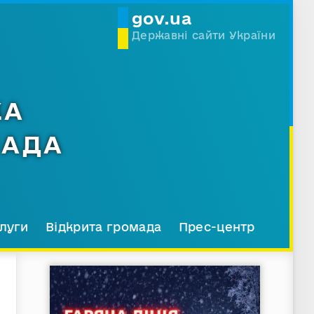
gov.ua
Державні сайти України
КА
МАДА
луги
Відкрита громада
Прес-центр