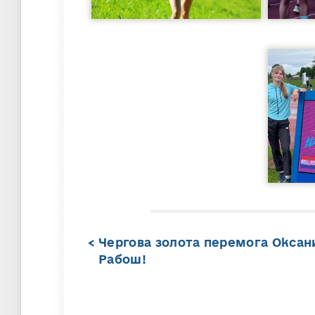
Чергова золота перемога Оксан
Рабош!