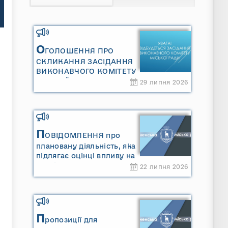
О
ГОЛОШЕННЯ ПРО
СКЛИКАННЯ ЗАСІДАННЯ
ВИКОНАВЧОГО КОМІТЕТУ
МІСЬКОЇ РАДИ
29 липня 2026
П
ОВІДОМЛЕННЯ про
плановану діяльність, яка
підлягає оцінці впливу на
довкілля ТОВАРИСТВО З
22 липня 2026
ОБМЕЖЕНОЮ
ВІДПОВІДАЛЬНІСТЮ
"САРНИ ОІЛ"
П
ропозиції для