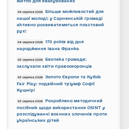
житло для евакуйованих
Більше можливостей для
04 серпня 2026
нашої молоді: у Сарненській громаді
активно розвиватиметься пластовий
рух!
170 років від дня
04 серпня 2026
народження Івана Франка
Безпека громади:
03 серпня 2026
заслухали звіти правоохоронців
Золото Європи та Кубок
03 серпня 2026
Fair Play: подвійний тріумф Софії
Кушнір!
Розроблено методичний
03 серпня 2026
посібник щодо використання OSINT у
розслідуванні воєнних злочинів проти
українських дітей