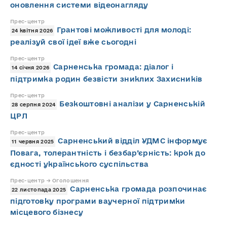
оновлення системи відеонагляду
Прес-центр
Грантові можливості для молоді:
24 квітня 2026
реалізуй свої ідеї вже сьогодні
Прес-центр
Сарненська громада: діалог і
14 січня 2026
підтримка родин безвісти зниклих Захисників
Прес-центр
Безкоштовні аналізи у Сарненській
28 серпня 2024
ЦРЛ
Прес-центр
Сарненський відділ УДМС інформує
11 червня 2025
Повага, толерантність і безбар’єрність: крок до
єдності українського суспільства
Прес-центр → Оголошення
Сарненська громада розпочинає
22 листопада 2025
підготовку програми ваучерної підтримки
місцевого бізнесу