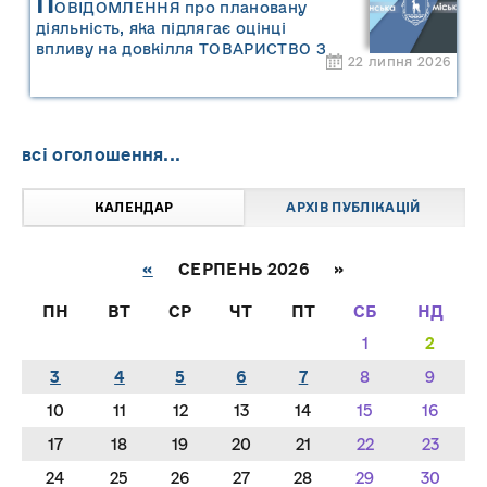
П
ОВІДОМЛЕННЯ про плановану
діяльність, яка підлягає оцінці
впливу на довкілля ТОВАРИСТВО З
22 липня 2026
ОБМЕЖЕНОЮ ВІДПОВІДАЛЬНІСТЮ
"САРНИ ОІЛ"
всі оголошення...
КАЛЕНДАР
АРХІВ ПУБЛІКАЦІЙ
«
СЕРПЕНЬ 2026 »
ПН
ВТ
СР
ЧТ
ПТ
СБ
НД
1
2
3
4
5
6
7
8
9
10
11
12
13
14
15
16
17
18
19
20
21
22
23
24
25
26
27
28
29
30