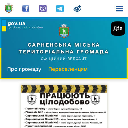
gov.ua
Державні сайти України
САРНЕНСЬКА МІСЬКА
ТЕРИТОРІАЛЬНА ГРОМАДА
ОФІЦІЙНИЙ ВЕБСАЙТ
Про громаду
Переселенцям
Склад і структура
Документи
Діяльність
Послуги
Відкрита громада
Прес-центр