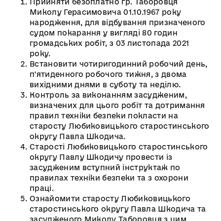
Прийняти безоплатно гр. Таборовця
Миколу Герасимовича 01.10.1967 року
народження, для відбування призначеного
судом покарання у вигляді 80 годин
громадських робіт, з 03 листопада 2021
року.
Встановити чотиригодинний робочий день,
п'ятиденного робочого тижня, з двома
вихідними днями в суботу та неділю.
Контроль за виконанням засудженим,
визначених для цього робіт та дотримання
правил техніки безпеки покласти на
старосту Любиковицького старостинського
округу Павла Шкодича.
Старості Любиковицького старостинського
округу Павлу Шкодичу провести із
засудженим вступний інструктаж по
правилах техніки безпеки та з охорони
праці.
Ознайомити старосту Любиковицького
старостинського округу Павла Шкодича та
засудженого Миколу Таборовця з цим