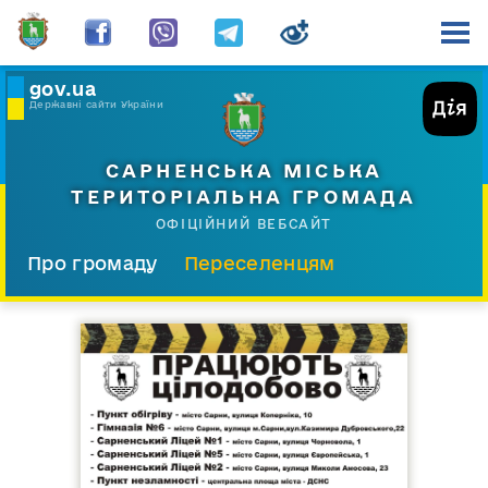
gov.ua
Державні сайти України
САРНЕНСЬКА МІСЬКА
ТЕРИТОРІАЛЬНА ГРОМАДА
ОФІЦІЙНИЙ ВЕБСАЙТ
Про громаду
Переселенцям
Склад і структура
Документи
Діяльність
Послуги
Відкрита громада
Прес-центр