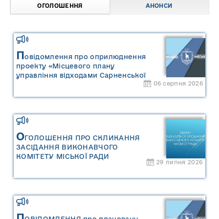
ОГОЛОШЕННЯ
АНОНСИ
П
овідомлення про оприлюднення
проекту «Місцевого плану
управління відходами Сарненської
06 серпня 2026
міської територіальної громади» та
«Звіту про стратегічну екологічну
оцінку «Місцевого плану
управління відходами Сарненської
міської територіальної громади»
О
ГОЛОШЕННЯ ПРО СКЛИКАННЯ
ЗАСІДАННЯ ВИКОНАВЧОГО
КОМІТЕТУ МІСЬКОЇ РАДИ
29 липня 2026
П
ОВІДОМЛЕННЯ про плановану