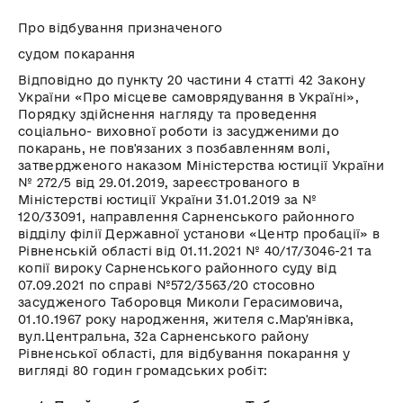
Про відбування призначеного
судом покарання
Відповідно до пункту 20 частини 4 статті 42 Закону
України «Про місцеве самоврядування в Україні»,
Порядку здійснення нагляду та проведення
соціально- виховної роботи із засудженими до
покарань, не пов'язаних з позбавленням волі,
затвердженого наказом Міністерства юстиції України
№ 272/5 від 29.01.2019, зареєстрованого в
Міністерстві юстиції України 31.01.2019 за №
120/33091, направлення Сарненського районного
відділу філії Державної установи «Центр пробації» в
Рівненській області від 01.11.2021 № 40/17/3046-21 та
копії вироку Сарненського районного суду від
07.09.2021 по справі №572/3563/20 стосовно
засудженого Таборовця Миколи Герасимовича,
01.10.1967 року народження, жителя с.Мар'янівка,
вул.Центральна, 32а Сарненського району
Рівненської області, для відбування покарання у
вигляді 80 годин громадських робіт: