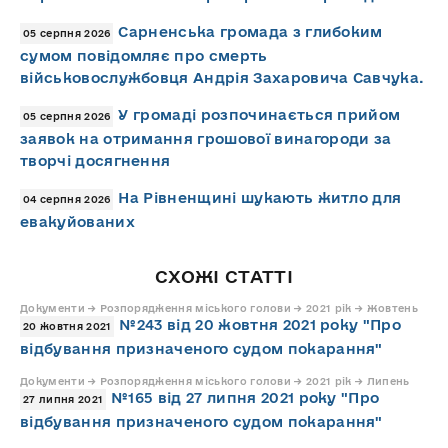
Сарненська громада з глибоким
05 серпня 2026
сумом повідомляє про смерть
військовослужбовця Андрія Захаровича Савчука.
У громаді розпочинається прийом
05 серпня 2026
заявок на отримання грошової винагороди за
творчі досягнення
На Рівненщині шукають житло для
04 серпня 2026
евакуйованих
СХОЖІ СТАТТІ
Документи → Розпорядження міського голови → 2021 рік → Жовтень
№243 від 20 жовтня 2021 року "Про
20 жовтня 2021
відбування призначеного судом покарання"
Документи → Розпорядження міського голови → 2021 рік → Липень
№165 від 27 липня 2021 року "Про
27 липня 2021
відбування призначеного судом покарання"