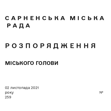
С А Р Н Е Н С Ь К А М І С Ь К А
Р А Д А
Р О З П О Р Я Д Ж Е Н Н Я
МІСЬКОГО ГОЛОВИ
02 листопада 2021
року №
259