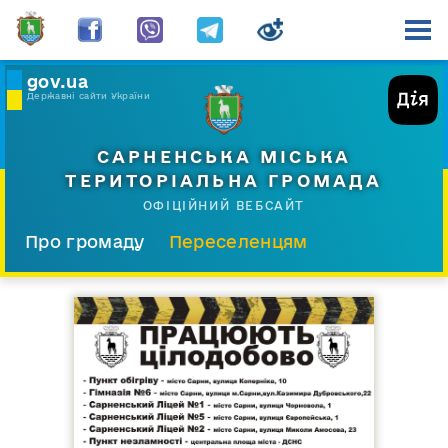
gov.ua
Державні сайти України
САРНЕНСЬКА МІСЬКА
ТЕРИТОРІАЛЬНА ГРОМАДА
ОФІЦІЙНИЙ ВЕБСАЙТ
Про громаду
Переселенцям
Склад і структура
Документи
Діяльність
Послуги
Відкрита громада
Прес-центр