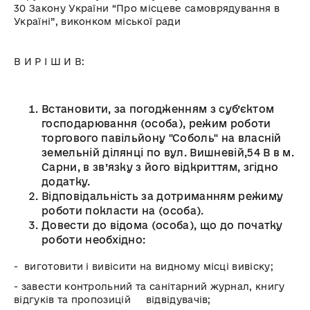
30 Закону України “Про місцеве самоврядування в
Україні”, виконком міської ради
В И Р І Ш И В:
Встановити, за погодженням з суб’єктом
господарювання (особа), режим роботи
торгового павільйону "Соболь" на власній
земельній ділянці по вул. Вишневій,54 В в м.
Сарни, в зв’язку з його відкриттям, згідно
додатку.
Відповідальність за дотриманням режиму
роботи покласти на (особа).
Довести до відома (особа), що до початку
роботи необхідно:
- виготовити і вивісити на видному місці вивіску;
- завести контрольний та санітарний журнал, книгу
відгуків та пропозицій відвідувачів;