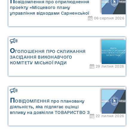
П
овідомлення про оприлюднення
проекту «Місцевого плану
управління відходами Сарненської
06 серпня 2026
міської територіальної громади» та
«Звіту про стратегічну екологічну
оцінку «Місцевого плану
управління відходами Сарненської
міської територіальної громади»
О
ГОЛОШЕННЯ ПРО СКЛИКАННЯ
ЗАСІДАННЯ ВИКОНАВЧОГО
КОМІТЕТУ МІСЬКОЇ РАДИ
29 липня 2026
П
ОВІДОМЛЕННЯ про плановану
діяльність, яка підлягає оцінці
впливу на довкілля ТОВАРИСТВО З
22 липня 2026
ОБМЕЖЕНОЮ ВІДПОВІДАЛЬНІСТЮ
"САРНИ ОІЛ"