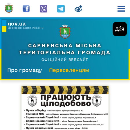
gov.ua
Державні сайти України
САРНЕНСЬКА МІСЬКА
ТЕРИТОРІАЛЬНА ГРОМАДА
ОФІЦІЙНИЙ ВЕБСАЙТ
Про громаду
Переселенцям
Склад і структура
Документи
Діяльність
Послуги
Відкрита громада
Прес-центр