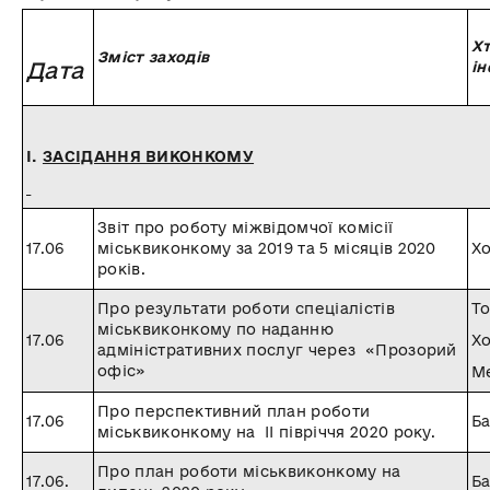
Хт
Зміст заходів
Дата
і
І.
ЗАСІДАННЯ ВИКОНКОМУ
Звіт про роботу міжвідомчої комісії
17.06
міськвиконкому за 2019 та 5 місяців 2020
Х
років
.
Про результати роботи спеціалістів
То
міськвиконкому по наданню
17.06
Х
адміністративних послуг через «Прозорий
офіс»
М
Про перспективний план роботи
17.06
Ба
міськвиконкому на ІІ півріччя 2020 року.
Про план роботи міськвиконкому на
17.06.
Ба