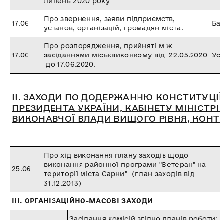
липень 2020 року.
Про звернення, заяви підприємств,
17.06
Ба
установ, організацій, громадян міста.
Про розпорядження, прийняті між
17.06
засіданнями міськвиконкому від 22.05.2020
Ус
до 17.06.2020.
ІІ.
ЗАХОДИ ПО ДОДЕРЖАННЮ КОНСТИТУЦІЇ 
ПРЕЗИДЕНТА УКРАЇНИ, КАБІНЕТУ МІНІСТРІ
ВИКОНАВЧОЇ ВЛАДИ ВИЩОГО РІВНЯ, КОН
Про хід виконання плану заходів щодо
виконання районної програми "Ветеран" на
25.06
території міста Сарни" (план заходів від
31.12.2013)
ІІІ.
ОРГАНІЗАЦІЙНО-МАСОВІ ЗАХОДИ
Засідання комісій згідно планів роботи: