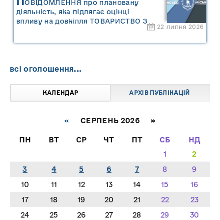
П
ОВІДОМЛЕННЯ про плановану
діяльність, яка підлягає оцінці
впливу на довкілля ТОВАРИСТВО З
22 липня 2026
ОБМЕЖЕНОЮ ВІДПОВІДАЛЬНІСТЮ
"САРНИ ОІЛ"
всі оголошення...
КАЛЕНДАР
АРХІВ ПУБЛІКАЦІЙ
«
СЕРПЕНЬ 2026 »
ПН
ВТ
СР
ЧТ
ПТ
СБ
НД
1
2
3
4
5
6
7
8
9
10
11
12
13
14
15
16
17
18
19
20
21
22
23
24
25
26
27
28
29
30