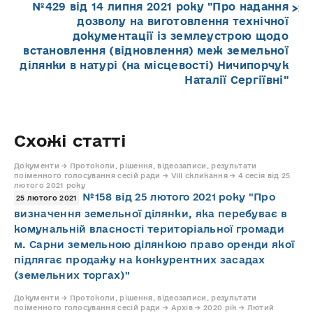
№429 від 14 липня 2021 року "Про надання
дозволу на виготовлення технічної
документації із землеустрою щодо
встановлення (відновлення) меж земельної
ділянки в натурі (на місцевості) Ничипорчук
Наталії Сергіївні"
Схожі статті
Документи → Протоколи, рішення, відеозаписи, результати
поіменного голосування сесій ради → VIII скликання → 4 сесія від 25
лютого 2021 року
№158 від 25 лютого 2021 року "Про
25 лютого 2021
визначення земельної ділянки, яка перебуває в
комунальній власності територіальної громади
м. Сарни земельною ділянкою право оренди якої
підлягає продажу на конкурентних засадах
(земельних торгах)"
Документи → Протоколи, рішення, відеозаписи, результати
поіменного голосування сесій ради → Архів → 2020 рік → Лютий