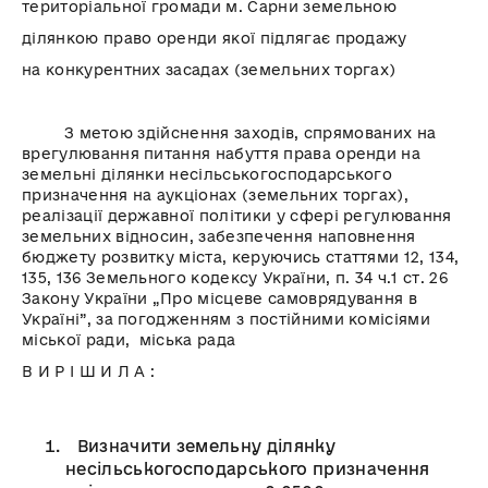
територіальної громади м. Сарни земельною
ділянкою право оренди якої підлягає продажу
на конкурентних засадах (земельних торгах)
З метою здійснення заходів, спрямованих на
врегулювання питання набуття права оренди на
земельні ділянки несільськогосподарського
призначення на аукціонах (земельних торгах),
реалізації державної політики у сфері регулювання
земельних відносин, забезпечення наповнення
бюджету розвитку міста, керуючись статтями 12, 134,
135, 136 Земельного кодексу України, п. 34 ч.1 ст. 26
Закону України „Про місцеве самоврядування в
Україні”, за погодженням з постійними комісіями
міської ради, міська рада
В И Р І Ш И Л А :
Визначити земельну ділянку
несільськогосподарського призначення