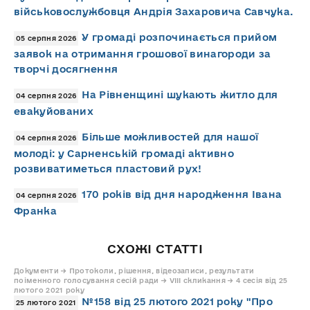
військовослужбовця Андрія Захаровича Савчука.
У громаді розпочинається прийом
05 серпня 2026
заявок на отримання грошової винагороди за
творчі досягнення
На Рівненщині шукають житло для
04 серпня 2026
евакуйованих
Більше можливостей для нашої
04 серпня 2026
молоді: у Сарненській громаді активно
розвиватиметься пластовий рух!
170 років від дня народження Івана
04 серпня 2026
Франка
СХОЖІ СТАТТІ
Документи → Протоколи, рішення, відеозаписи, результати
поіменного голосування сесій ради → VIII скликання → 4 сесія від 25
лютого 2021 року
№158 від 25 лютого 2021 року "Про
25 лютого 2021