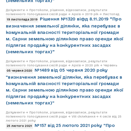
(земельних торгах)”
Документи → Протоколи, рішення, відеозаписи, результати
поіменного голосування сесій ради → Архів → 2019 рік → Листопад
Рішення №1320 віфд 8.11.2019 “Про
19 листопада 2019
визначення земельної ділянки, яка перебуває в
комунальній власності територіальної громади
м. Сарни земельною ділянкою право оренди якої
підлягає продажу на конкурентних засадах
(земельних торгах)”
Документи → Протоколи, рішення, відеозаписи, результати
поіменного голосування сесій ради → Архів → 2020 рік → Червень
№1489 від 05 червня 2020 року
05 червня 2020
"визначення земельної ділянки, яка перебуває в
комунальній власності територіальної громади
м. Сарни земельною ділянкою право оренди якої
підлягає продажу на конкурентних засадах
(земельних торгах)"
Документи → Протоколи, рішення, відеозаписи, результати
поіменного голосування сесій ради → VIII скликання → 4 сесія від 25
лютого 2021 року
№157 від 25 лютого 2021 року "Про
25 лютого 2021