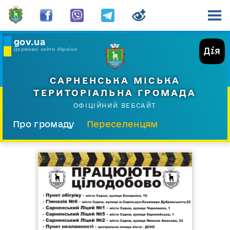
gov.ua
Державні сайти України
САРНЕНСЬКА МІСЬКА
ТЕРИТОРІАЛЬНА ГРОМАДА
ОФІЦІЙНИЙ ВЕБСАЙТ
Про громаду
Переселенцям
Склад і структура
Документи
Діяльність
Послуги
Відкрита громада
Прес-центр