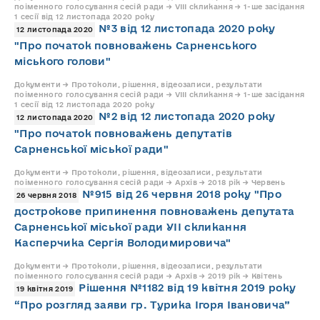
поіменного голосування сесій ради → VIII скликання → 1-ше засідання
1 сесії від 12 листопада 2020 року
№3 від 12 листопада 2020 року
12 листопада 2020
"Про початок повноважень Сарненського
міського голови"
Документи → Протоколи, рішення, відеозаписи, результати
поіменного голосування сесій ради → VIII скликання → 1-ше засідання
1 сесії від 12 листопада 2020 року
№2 від 12 листопада 2020 року
12 листопада 2020
"Про початок повноважень депутатів
Сарненської міської ради"
Документи → Протоколи, рішення, відеозаписи, результати
поіменного голосування сесій ради → Архів → 2018 рік → Червень
№915 від 26 червня 2018 року "Про
26 червня 2018
дострокове припинення повноважень депутата
Сарненської міської ради УІІ скликання
Касперчика Сергія Володимировича"
Документи → Протоколи, рішення, відеозаписи, результати
поіменного голосування сесій ради → Архів → 2019 рік → Квітень
Рішення №1182 від 19 квітня 2019 року
19 квітня 2019
“Про розгляд заяви гр. Турика Ігоря Івановича”