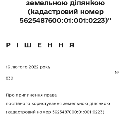
земельною ділянкою
(кадастровий номер
5625487600:01:001:0223)"
Р І Ш Е Н Н Я
16 лютого 2022 року
№
839
Про припинення права
постійного користування земельною ділянкою
(кадастровий номер 5625487600:01:001:0223)