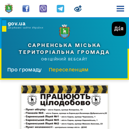
gov.ua
Державні сайти України
САРНЕНСЬКА МІСЬКА
ТЕРИТОРІАЛЬНА ГРОМАДА
ОФІЦІЙНИЙ ВЕБСАЙТ
Про громаду
Переселенцям
Склад і структура
Документи
Діяльність
Послуги
Відкрита громада
Прес-центр