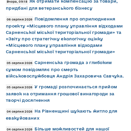
Як отримати компенсацію за товари,
Вчора, 09:18
придбані для ветеранського бізнесу
Повідомлення про оприлюднення
06 серпня 2026
проекту «Місцевого плану управління відходами
Сарненської міської територіальної громади» та
«Звіту про стратегічну екологічну оцінку
«Місцевого плану управління відходами
Сарненської міської територіальної громади»
Сарненська громада з глибоким
05 серпня 2026
сумом повідомляє про смерть
військовослужбовця Андрія Захаровича Савчука.
У громаді розпочинається прийом
05 серпня 2026
заявок на отримання грошової винагороди за
творчі досягнення
На Рівненщині шукають житло для
04 серпня 2026
евакуйованих
Більше можливостей для нашої
04 серпня 2026