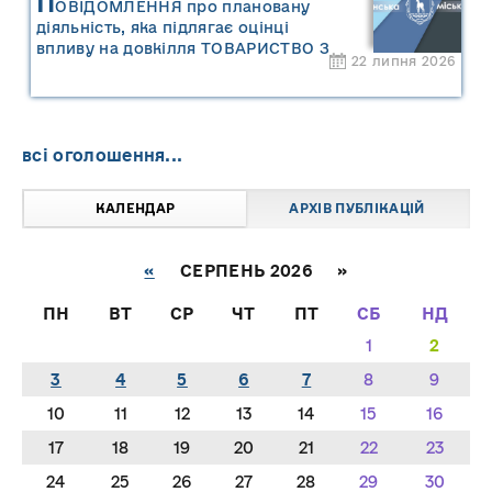
П
ОВІДОМЛЕННЯ про плановану
діяльність, яка підлягає оцінці
впливу на довкілля ТОВАРИСТВО З
22 липня 2026
ОБМЕЖЕНОЮ ВІДПОВІДАЛЬНІСТЮ
"САРНИ ОІЛ"
всі оголошення...
КАЛЕНДАР
АРХІВ ПУБЛІКАЦІЙ
«
СЕРПЕНЬ 2026 »
ПН
ВТ
СР
ЧТ
ПТ
СБ
НД
1
2
3
4
5
6
7
8
9
10
11
12
13
14
15
16
17
18
19
20
21
22
23
24
25
26
27
28
29
30