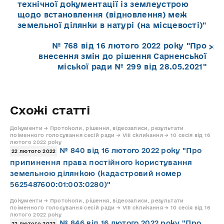
технічної документації із землеустрою
щодо встановлення (відновлення) меж
земельної ділянки в натурі (на місцевості)"
№ 768 від 16 лютого 2022 року "Про
внесення змін до рішення Сарненської
міської ради № 299 від 28.05.2021"
Схожі статті
Документи → Протоколи, рішення, відеозаписи, результати
поіменного голосування сесій ради → VIII скликання → 10 сесія від 16
лютого 2022 року
№ 840 від 16 лютого 2022 року "Про
22 лютого 2022
припинення права постійного користування
земельною ділянкою (кадастровий номер
5625487600:01:003:0280)"
Документи → Протоколи, рішення, відеозаписи, результати
поіменного голосування сесій ради → VIII скликання → 10 сесія від 16
лютого 2022 року
№ 846 від 16 лютого 2022 року "Про
22 лютого 2022