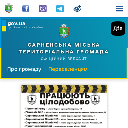
gov.ua
Державні сайти України
САРНЕНСЬКА МІСЬКА
ТЕРИТОРІАЛЬНА ГРОМАДА
ОФІЦІЙНИЙ ВЕБСАЙТ
Про громаду
Переселенцям
Склад і структура
Документи
Діяльність
Послуги
Відкрита громада
Прес-центр