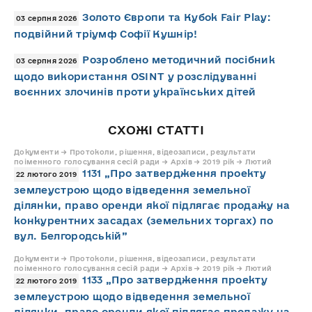
Золото Європи та Кубок Fair Play:
03 серпня 2026
подвійний тріумф Софії Кушнір!
Розроблено методичний посібник
03 серпня 2026
щодо використання OSINT у розслідуванні
воєнних злочинів проти українських дітей
СХОЖІ СТАТТІ
Документи → Протоколи, рішення, відеозаписи, результати
поіменного голосування сесій ради → Архів → 2019 рік → Лютий
1131 „Про затвердження проекту
22 лютого 2019
землеустрою щодо відведення земельної
ділянки, право оренди якої підлягає продажу на
конкурентних засадах (земельних торгах) по
вул. Белгородській”
Документи → Протоколи, рішення, відеозаписи, результати
поіменного голосування сесій ради → Архів → 2019 рік → Лютий
1133 „Про затвердження проекту
22 лютого 2019
землеустрою щодо відведення земельної
ділянки, право оренди якої підлягає продажу на