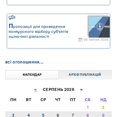
"САРНИ ОІЛ"
П
ропозиції для проведення
конкурсного відбору суб’єктів
оціночної діяльності
06 липня 2026
всі оголошення...
КАЛЕНДАР
АРХІВ ПУБЛІКАЦІЙ
«
СЕРПЕНЬ 2026 »
ПН
ВТ
СР
ЧТ
ПТ
СБ
НД
1
2
3
4
5
6
7
8
9