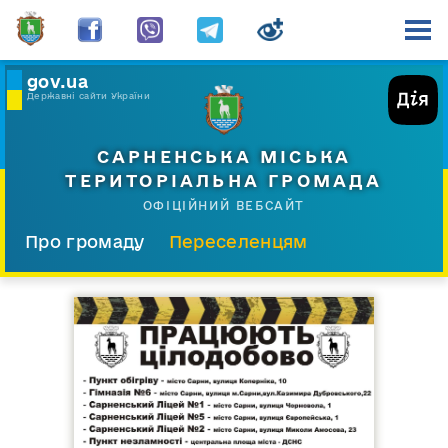
gov.ua
Державні сайти України
САРНЕНСЬКА МІСЬКА
ТЕРИТОРІАЛЬНА ГРОМАДА
ОФІЦІЙНИЙ ВЕБСАЙТ
Про громаду
Переселенцям
Склад і структура
Документи
Діяльність
Послуги
Відкрита громада
Прес-центр