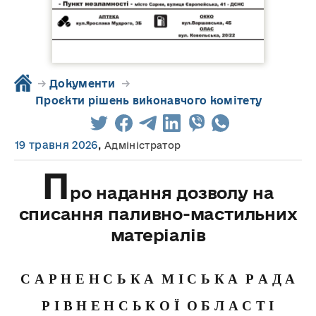
→
Документи
→
Проєкти рішень виконавчого комітету
19 травня 2026
,
Адміністратор
П
ро надання дозволу на
списання паливно-мастильних
матеріалів
С А Р Н Е Н С Ь К А М І С Ь К А Р А Д А
Р І В Н Е Н С Ь К О Ї О Б Л А С Т І