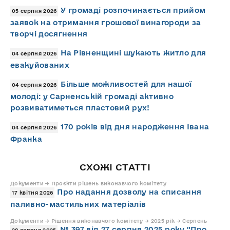
У громаді розпочинається прийом
05 серпня 2026
заявок на отримання грошової винагороди за
творчі досягнення
На Рівненщині шукають житло для
04 серпня 2026
евакуйованих
Більше можливостей для нашої
04 серпня 2026
молоді: у Сарненській громаді активно
розвиватиметься пластовий рух!
170 років від дня народження Івана
04 серпня 2026
Франка
СХОЖІ СТАТТІ
Документи → Проєкти рішень виконавчого комітету
Про надання дозволу на списання
17 квітня 2026
паливно-мастильних матеріалів
Документи → Рішення виконавчого комітету → 2025 рік → Серпень
№ 397 від 27 серпня 2025 року "Про
28 серпня 2025