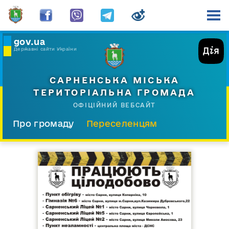
gov.ua
Державні сайти України
САРНЕНСЬКА МІСЬКА
ТЕРИТОРІАЛЬНА ГРОМАДА
ОФІЦІЙНИЙ ВЕБСАЙТ
Про громаду
Переселенцям
Склад і структура
Документи
Діяльність
Послуги
Відкрита громада
Прес-центр