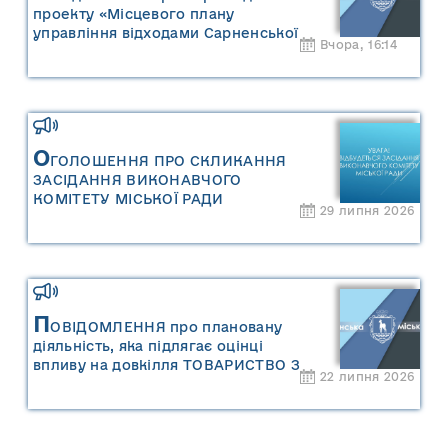
проекту «Місцевого плану
управління відходами Сарненської
Вчора, 16:14
міської територіальної громади» та
«Звіту про стратегічну екологічну
оцінку «Місцевого плану
управління відходами Сарненської
міської територіальної громади»
О
ГОЛОШЕННЯ ПРО СКЛИКАННЯ
ЗАСІДАННЯ ВИКОНАВЧОГО
КОМІТЕТУ МІСЬКОЇ РАДИ
29 липня 2026
П
ОВІДОМЛЕННЯ про плановану
діяльність, яка підлягає оцінці
впливу на довкілля ТОВАРИСТВО З
22 липня 2026
ОБМЕЖЕНОЮ ВІДПОВІДАЛЬНІСТЮ
"САРНИ ОІЛ"