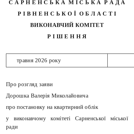
С А Р Н Е Н С Ь К А М І С Ь К А Р А Д А
Р І В Н Е Н С Ь К О Ї О Б Л А С Т І
ВИКОНАВЧИЙ КОМІТЕТ
Р І Ш Е Н Н Я
травня 2026 року
Про розгляд заяви
Дорошка Валерія Миколайовича
про постановку на квартирний облік
у виконавчому комітеті Сарненської міської
ради