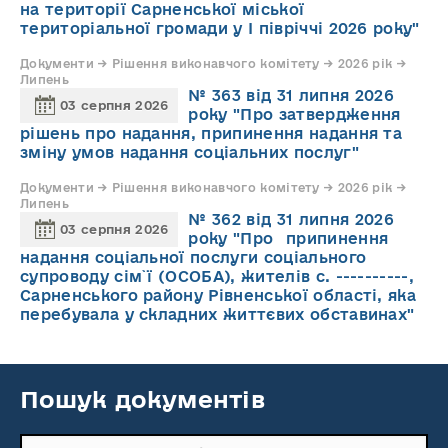
на території Сарненської міської
територіальної громади у І півріччі 2026 року"
Документи → Рішення виконавчого комітету → 2026 рік →
Липень
№ 363 від 31 липня 2026
03 серпня 2026
року "Про затвердження
рішень про надання, припинення надання та
зміну умов надання соціальних послуг"
Документи → Рішення виконавчого комітету → 2026 рік →
Липень
№ 362 від 31 липня 2026
03 серпня 2026
року "Про припинення
надання соціальної послуги соціального
супроводу cім`ї (ОСОБА), жителів с. ----------,
Сарненського району Рівненської області, яка
перебувала у складних життєвих обставинах"
Пошук документів