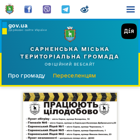
gov.ua
Державні сайти України
САРНЕНСЬКА МІСЬКА
ТЕРИТОРІАЛЬНА ГРОМАДА
ОФІЦІЙНИЙ ВЕБСАЙТ
Про громаду
Переселенцям
Склад і структура
Документи
Діяльність
Послуги
Відкрита громада
Прес-центр