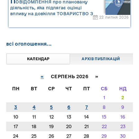
П
ОВІДОМЛЕННЯ про плановану
діяльність, яка підлягає оцінці
впливу на довкілля ТОВАРИСТВО З
22 липня 2026
ОБМЕЖЕНОЮ ВІДПОВІДАЛЬНІСТЮ
"САРНИ ОІЛ"
всі оголошення...
КАЛЕНДАР
АРХІВ ПУБЛІКАЦІЙ
«
СЕРПЕНЬ 2026 »
ПН
ВТ
СР
ЧТ
ПТ
СБ
НД
1
2
3
4
5
6
7
8
9
10
11
12
13
14
15
16
17
18
19
20
21
22
23
24
25
26
27
28
29
30