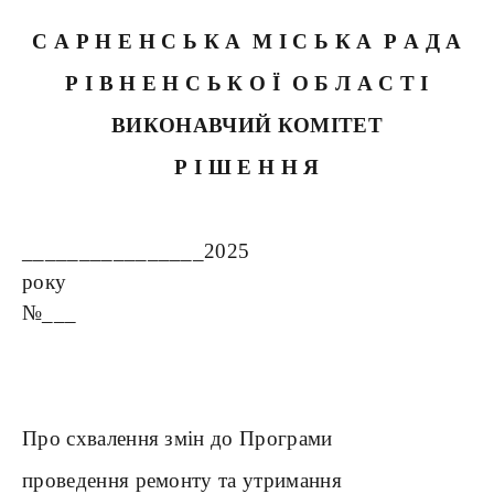
С А Р Н Е Н С Ь К А М І С Ь К А Р А Д А
Р І В Н Е Н С Ь К О Ї О Б Л А С Т І
ВИКОНАВЧИЙ КОМІТЕТ
Р І Ш Е Н Н Я
________________2025
року
№___
Про схвалення змін до Програми
проведення ремонту та утримання