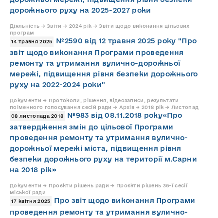
дорожнього руху на 2025-2027 роки
Діяльність → Звіти → 2024 рік → Звіти щодо виконання цільових
програм
№2590 від 12 травня 2025 року "Про
14 травня 2025
звіт щодо виконання Програми проведення
ремонту та утримання вулично-дорожньої
мережі, підвищення рівня безпеки дорожнього
руху на 2022-2024 роки"
Документи → Протоколи, рішення, відеозаписи, результати
поіменного голосування сесій ради → Архів → 2018 рік → Листопад
№983 від 08.11.2018 року«Про
08 листопада 2018
затвердження змін до цільової Програми
проведення ремонту та утримання вулично-
дорожньої мережі міста, підвищення рівня
безпеки дорожнього руху на території м.Сарни
на 2018 рік»
Документи → Проєкти рішень ради → Проєкти рішень 36-ї сесії
міської ради
Про звіт щодо виконання Програми
17 квітня 2025
проведення ремонту та утримання вулично-