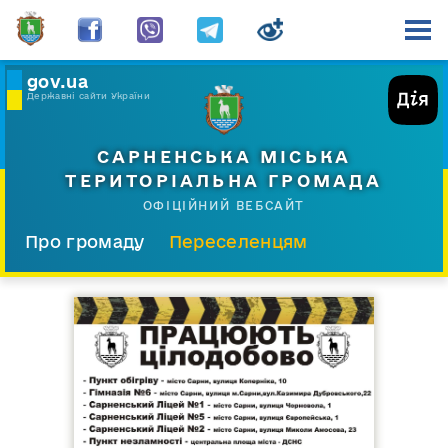
gov.ua
Державні сайти України
САРНЕНСЬКА МІСЬКА
ТЕРИТОРІАЛЬНА ГРОМАДА
ОФІЦІЙНИЙ ВЕБСАЙТ
Про громаду
Переселенцям
Склад і структура
Документи
Діяльність
Послуги
Відкрита громада
Прес-центр