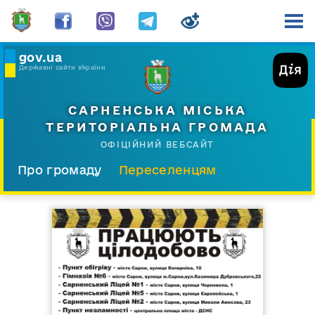
gov.ua
Державні сайти України
САРНЕНСЬКА МІСЬКА
ТЕРИТОРІАЛЬНА ГРОМАДА
ОФІЦІЙНИЙ ВЕБСАЙТ
Про громаду
Переселенцям
Склад і структура
Документи
Діяльність
Послуги
Відкрита громада
Прес-центр