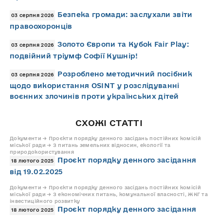
Безпека громади: заслухали звіти
03 серпня 2026
правоохоронців
Золото Європи та Кубок Fair Play:
03 серпня 2026
подвійний тріумф Софії Кушнір!
Розроблено методичний посібник
03 серпня 2026
щодо використання OSINT у розслідуванні
воєнних злочинів проти українських дітей
СХОЖІ СТАТТІ
Документи → Проєкти порядку денного засідань постійних комісій
міської ради → З питань земельних відносин, екології та
природокористування
Проєкт порядку денного засідання
18 лютого 2025
від 19.02.2025
Документи → Проєкти порядку денного засідань постійних комісій
міської ради → З економічних питань, комунальної власності, ЖКГ та
інвестиційного розвитку
Проєкт порядку денного засідання
18 лютого 2025