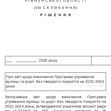
Р І В Н Е Н С Ь К О Ї О Б Л А С Т І
(VІIІ С К Л И К А Н Н Я)
Р І Ш Е Н Н Я
____ _____________ 2025 року
№ 
Про звіт щодо виконання Програми утримання
вулиць та доріг без твердого покриття на 2022-2024
роки
Заслухавши звіт щодо виконання Програми
утримання вулиць та доріг без твердого покриття на
2022-2024 роки, затвердженої рішенням міської ради
від 14.07.2021 № 335, керуючись статтями 26, 75