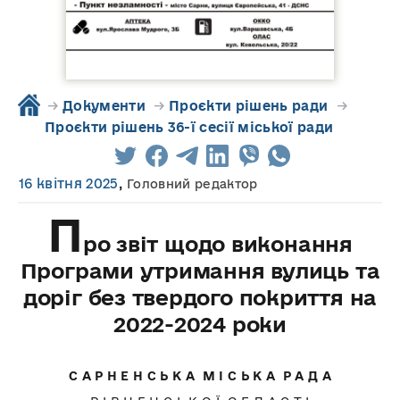
→
Документи
→
Проєкти рішень ради
→
Проєкти рішень 36-ї сесії міської ради
16 квітня 2025
,
Головний редактор
П
ро звіт щодо виконання
Програми утримання вулиць та
доріг без твердого покриття на
2022-2024 роки
С А Р Н Е Н С Ь К А М І С Ь К А Р А Д А