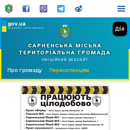
gov.ua
Державні сайти України
САРНЕНСЬКА МІСЬКА
ТЕРИТОРІАЛЬНА ГРОМАДА
ОФІЦІЙНИЙ ВЕБСАЙТ
Про громаду
Переселенцям
Склад і структура
Документи
Діяльність
Послуги
Відкрита громада
Прес-центр