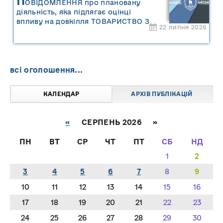
П
ОВІДОМЛЕННЯ про плановану
діяльність, яка підлягає оцінці
впливу на довкілля ТОВАРИСТВО З
22 липня 2026
ОБМЕЖЕНОЮ ВІДПОВІДАЛЬНІСТЮ
"САРНИ ОІЛ"
всі оголошення...
КАЛЕНДАР
АРХІВ ПУБЛІКАЦІЙ
«
СЕРПЕНЬ 2026 »
ПН
ВТ
СР
ЧТ
ПТ
СБ
НД
1
2
3
4
5
6
7
8
9
10
11
12
13
14
15
16
17
18
19
20
21
22
23
24
25
26
27
28
29
30