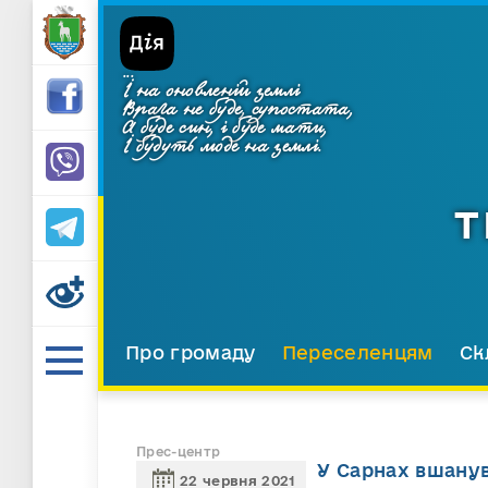
...
І на оновленій землі
Врага не буде, супостата,
А буде син, і буде мати,
І будуть люде на землі.
Т
Про громаду
Переселенцям
Ск
Прес-центр
У Сарнах вшанув
22 червня 2021