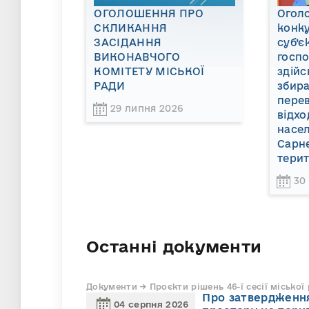
ОГОЛОШЕННЯ ПРО
Огол
СКЛИКАННЯ
конку
ЗАСІДАННЯ
суб’є
ВИКОНАВЧОГО
госп
КОМІТЕТУ МІСЬКОЇ
здійс
РАДИ
збира
пере
29 липня 2026
відхо
насел
Сарне
терит
30
Останні документи
Документи → Проєкти рішень 46-ї сесії міської
Про затвердження
04 серпня 2026