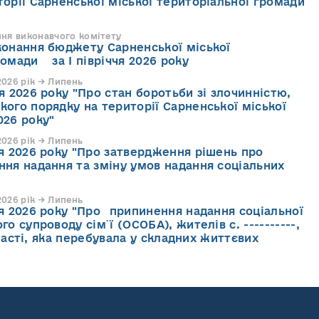
торії Сарненської міської територіальної громади
ння виконавчого комітету
конання бюджету Сарненської міської
ромади за І півріччя 2026 року
026 рік → Липень
я 2026 року "Про стан боротьби зі злочинністю,
кого порядку на території Сарненської міської
026 року"
026 рік → Липень
ня 2026 року "Про затвердження рішень про
ння надання та зміну умов надання соціальних
026 рік → Липень
ня 2026 року "Про припинення надання соціальної
го супроводу cім`ї (ОСОБА), жителів с. ----------,
асті, яка перебувала у складних життєвих