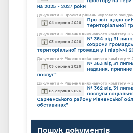
простору на тери
на 2025 - 2027 роки
Документи → Проєкти рішень чергового засіда
Про звіт щодо ви
04 серпня 2026
територіальної г
Документи → Рішення виконавчого комітету → 2
№ 364 від 31 липн
03 серпня 2026
охорони громадсь
територіальної громади у І півріччі 2
Документи → Рішення виконавчого комітету → 2
№ 363 від 31 лип
03 серпня 2026
надання, припине
послуг"
Документи → Рішення виконавчого комітету → 2
№ 362 від 31 лип
03 серпня 2026
послуги соціально
Сарненського району Рівненської обл
обставинах"
Пошук документів