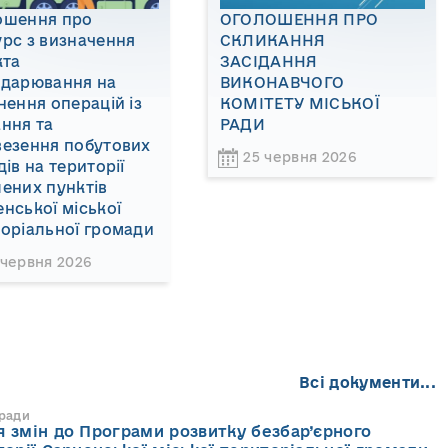
ошення про
ОГОЛОШЕННЯ ПРО
рс з визначення
СКЛИКАННЯ
кта
ЗАСІДАННЯ
одарювання на
ВИКОНАВЧОГО
нення операцій із
КОМІТЕТУ МІСЬКОЇ
ння та
РАДИ
везення побутових
25 червня 2026
дів на території
ених пунктів
нської міської
оріальної громади
 червня 2026
Всі документи...
 ради
 змін до Програми розвитку безбар’єрного