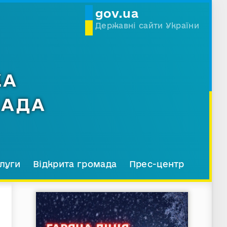
gov.ua
Державні сайти України
КА
МАДА
луги
Відкрита громада
Прес-центр