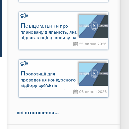
П
ОВІДОМЛЕННЯ про
плановану діяльність, яка
підлягає оцінці впливу на
довкілля ТОВАРИСТВО З
22 липня 2026
ОБМЕЖЕНОЮ
ВІДПОВІДАЛЬНІСТЮ
"САРНИ ОІЛ"
П
ропозиції для
проведення конкурсного
відбору суб’єктів
оціночної діяльності
06 липня 2026
всі оголошення...