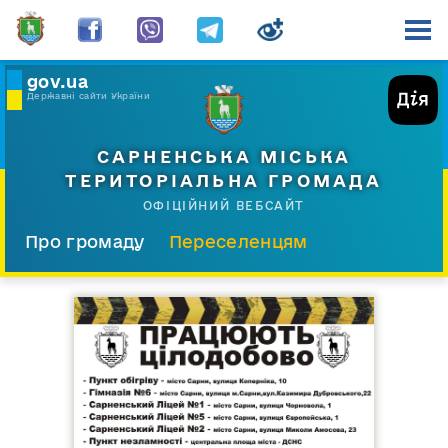
gov.ua
Державні сайти України
САРНЕНСЬКА МІСЬКА
ТЕРИТОРІАЛЬНА ГРОМАДА
ОФІЦІЙНИЙ ВЕБСАЙТ
Про громаду
Переселенцям
Склад і структура
Документи
Діяльність
Послуги
Відкрита громада
Прес-центр