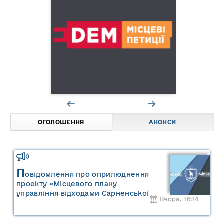
ОГОЛОШЕННЯ
АНОНСИ
П
овідомлення про оприлюднення
проекту «Місцевого плану
управління відходами Сарненської
Вчора, 16:14
міської територіальної громади» та
«Звіту про стратегічну екологічну
оцінку «Місцевого плану