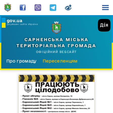
gov.ua
Державні сайти України
САРНЕНСЬКА МІСЬКА
ТЕРИТОРІАЛЬНА ГРОМАДА
ОФІЦІЙНИЙ ВЕБСАЙТ
Про громаду
Переселенцям
Склад і структура
Документи
Діяльність
Послуги
Відкрита громада
Прес-центр