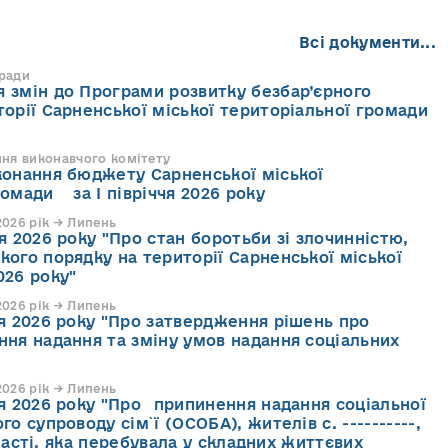
Всі документи...
 ради
 змін до Програми розвитку безбар’єрного
торії Сарненської міської територіальної громади
ння виконавчого комітету
конання бюджету Сарненської міської
ромади за І півріччя 2026 року
026 рік → Липень
я 2026 року "Про стан боротьби зі злочинністю,
кого порядку на території Сарненської міської
026 року"
026 рік → Липень
ня 2026 року "Про затвердження рішень про
ння надання та зміну умов надання соціальних
026 рік → Липень
ня 2026 року "Про припинення надання соціальної
го супроводу cім`ї (ОСОБА), жителів с. ----------,
асті, яка перебувала у складних життєвих