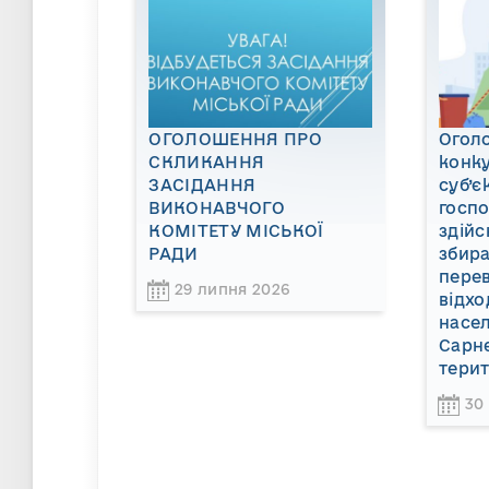
ОГОЛОШЕННЯ ПРО
Огол
СКЛИКАННЯ
конку
ЗАСІДАННЯ
суб’є
ВИКОНАВЧОГО
госп
КОМІТЕТУ МІСЬКОЇ
здійс
РАДИ
збира
пере
29 липня 2026
відхо
насел
Сарне
терит
30