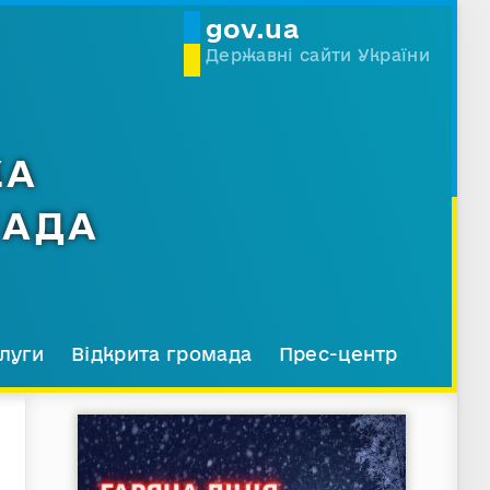
gov.ua
Державні сайти України
КА
МАДА
луги
Відкрита громада
Прес-центр