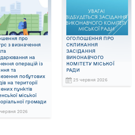
ошення про
ОГОЛОШЕННЯ ПРО
рс з визначення
СКЛИКАННЯ
кта
ЗАСІДАННЯ
одарювання на
ВИКОНАВЧОГО
нення операцій із
КОМІТЕТУ МІСЬКОЇ
ння та
РАДИ
везення побутових
25 червня 2026
дів на території
ених пунктів
нської міської
оріальної громади
 червня 2026