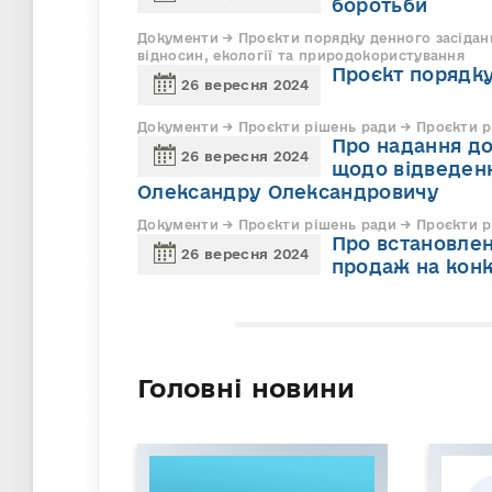
боротьби
Документи → Проєкти порядку денного засідань
відносин, екології та природокористування
Проєкт порядку
26 вересня 2024
Документи → Проєкти рішень ради → Проєкти ріш
Про надання до
26 вересня 2024
щодо відведен
Олександру Олександровичу
Документи → Проєкти рішень ради → Проєкти ріш
Про встановленн
26 вересня 2024
продаж на конк
Головні новини