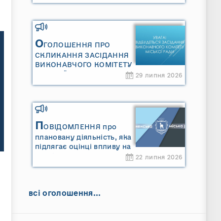
Сарненської міської
територіальної громади»
та «Звіту про стратегічну
екологічну оцінку
«Місцевого плану
О
ГОЛОШЕННЯ ПРО
управління відходами
СКЛИКАННЯ ЗАСІДАННЯ
Сарненської міської
ВИКОНАВЧОГО КОМІТЕТУ
територіальної громади»
МІСЬКОЇ РАДИ
29 липня 2026
П
ОВІДОМЛЕННЯ про
плановану діяльність, яка
підлягає оцінці впливу на
довкілля ТОВАРИСТВО З
22 липня 2026
ОБМЕЖЕНОЮ
ВІДПОВІДАЛЬНІСТЮ
"САРНИ ОІЛ"
всі оголошення...