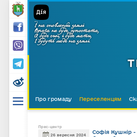
...
І на оновленій землі
Врага не буде, супостата,
А буде син, і буде мати,
І будуть люде на землі.
Т
Про громаду
Переселенцям
Ск
Прес-центр
Софія Кушнір - 
26 вересня 2024