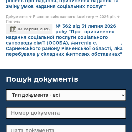
рішень про надання, припинення надання та
зміну умов надання соціальних послуг"
Документи → Рішення виконавчого комітету → 2026 рік →
Липень
№ 362 від 31 липня 2026
03 серпня 2026
року "Про припинення
надання соціальної послуги соціального
супроводу cім`ї (ОСОБА), жителів с. ----------,
Сарненського району Рівненської області, яка
перебувала у складних життєвих обставинах"
Пошук документів