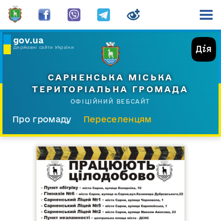
gov.ua
Державні сайти України
САРНЕНСЬКА МІСЬКА
ТЕРИТОРІАЛЬНА ГРОМАДА
ОФІЦІЙНИЙ ВЕБСАЙТ
Про громаду
Переселенцям
Склад і структура
Документи
Діяльність
Послуги
Відкрита громада
Прес-центр